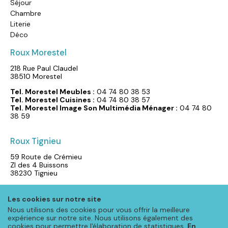
Séjour
Chambre
Literie
Déco
Roux Morestel
218 Rue Paul Claudel
38510 Morestel
Tel. Morestel Meubles :
04 74 80 38 53
Tel. Morestel Cuisines :
04 74 80 38 57
Tel. Morestel Image Son Multimédia Ménager :
04 74 80
38 59
Roux Tignieu‎
59 Route de Crémieu
ZI des 4 Buissons
38230 Tignieu
Tel.: 04 72 02 90 04
Les cookies sur notre site
Nous utilisons des cookies pour vous offrir la meilleure
expérience sur notre site. Nous utilisons également des
cookies pour permettre l'élaboration de statistiques.
En