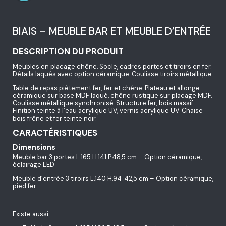
BIAIS – MEUBLE BAR ET MEUBLE D’ENTRÉE
DESCRIPTION DU PRODUIT
Meubles en placage chêne. Socle, cadres portes et tiroirs en fer.
Détails laqués avec option céramique. Coulisse tiroirs métallique.
Table de repas piètement fer, fer et chêne. Plateau et allonge
céramique sur base MDF laqué, chêne rustique sur placage MDF.
Coulisse métallique synchronisé. Structure fer, bois massif.
Finition teinte à l’eau acrylique UV, vernis acrylique UV. Chaise
bois frêne et fer teinte noir.
CARACTÉRISTIQUES
Dimensions
Meuble bar 3 portes L.165 H.141 P.48,5 cm – Option céramique,
éclairage LED
Meuble d’entrée 3 tiroirs L.140 H.94 .42,5 cm – Option céramique,
pied fer
Existe aussi :