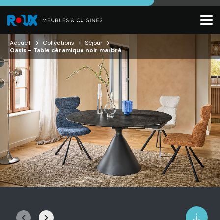
Accueil
Collections
Séjour
Oasis – Table céramique noir marbré